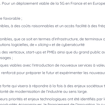
Pour un déploiement viable de la 5G en France et en Europe, 
e favorable ;
bles, à des coûts raisonnables et un accès facilité à des fré
nibles, que ce soit en termes d’infrastructure, de terminaux
tions logicielles, de «
slicing
» et de cybersécurité
es verticaux, start-ups et PMEs ainsi que du grand public av
usages ;
es viables avec l’introduction de nouveaux services à vale
 renforcé pour préparer le futur et expérimenter les nouveau
forte qui visera à répondre à la fois à des enjeux sociétaux te
onté de modernisation de l’industrie au sens large.
urs priorités et enjeux technologiques ont été identifiés par l
portunités économiques, le financement de l’innovation, la cyb