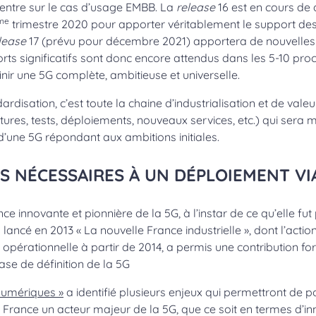
entre sur le cas d’usage EMBB. La
release
16 est en cours de 
me
trimestre 2020 pour apporter véritablement le support d
lease
17 (prévu pour décembre 2021) apportera de nouvelles 
forts significatifs sont donc encore attendus dans les 5-10 pr
nir une 5G complète, ambitieuse et universelle.
ardisation, c’est toute la chaine d’industrialisation et de vale
tures, tests, déploiements, nouveaux services, etc.) qui sera 
d’une 5G répondant aux ambitions initiales.
S NÉCESSAIRES À UN DÉPLOIEMENT VI
ce innovante et pionnière de la 5G, à l’instar de ce qu’elle fut 
ancé en 2013 « La nouvelle France industrielle », dont l’actio
opérationnelle à partir de 2014, a permis une contribution fort
e de définition de la 5G
 numériques »
a identifié plusieurs enjeux qui permettront de po
la France un acteur majeur de la 5G, que ce soit en termes d’i