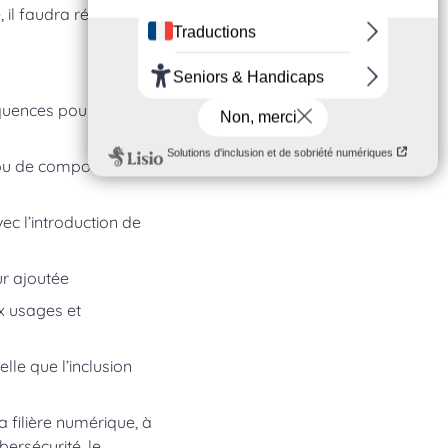
il faudra réunir les
quences pour les
 ou de composant, mais
ec l’introduction de
ur ajoutée
x usages et
lle que l’inclusion
a filière numérique, à
ersécurité, le