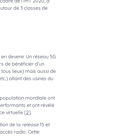
 cadre de l’IMT 2020, à
autour de 3 classes de
G en devenir. Un réseau 5G
s de bénéficier d’un
tous lieux) mais aussi de
etc.) allant des usines du
a population mondiale ont
erformants et ont révélé
e virtuelle
[2]
.
ation de la
release
15 et
accès radio. Cette