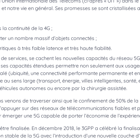
’Union Internationale des Télécoms (ci-après « UIT ») dans le
et notre vie en général. Ses promesses se sont cristallisées 
 la continuité de la 4G ;
ter un nombre massif d’objets connectés ;
iques à très faible latence et très haute fiabilité.
s de services, se cachent les nouvelles capacités du réseau 5
 à ses capacités étendues permettre non seulement aux usager
alé (ubiquité, une connectivité performante permanente et en 
 au sens large (transport, énergie, villes intelligentes, santé, 
éhicules autonomes ou encore par la chirurgie assistée.
ous venons de traverser ainsi que le confinement de 50% de l
’appuyer sur des réseaux de télécommunications fiables et p
ir émerger une 5G capable de porter l’économie de l’expérienc
d’être finalisée. En décembre 2018, le 3GPP a célébré la finalis
 stable de la 5G avec l’introduction d’une nouvelle couche d’