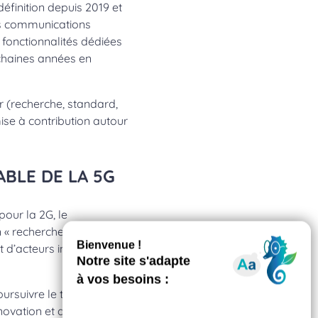
définition depuis 2019 et
es communications
fonctionnalités dédiées
ochaines années en
ur (recherche, standard,
mise à contribution autour
ABLE DE LA 5G
pour la 2G, le
n « recherche 5G » du plan
 d’acteurs industriels et
ursuivre le travail
nnovation et d’usages, en