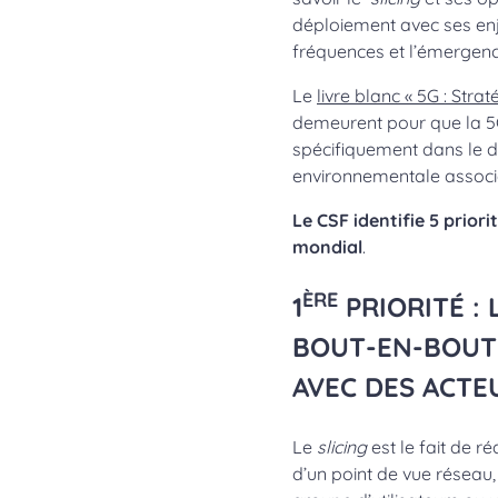
déploiement avec ses enj
fréquences et l’émergen
Le
livre blanc « 5G : Strat
demeurent pour que la 5G
spécifiquement dans le d
environnementale associé
Le CSF identifie 5 prior
mondial
.
ÈRE
1
PRIORITÉ :
BOUT-EN-BOUT 
AVEC DES ACTE
Le
slicing
est le fait de ré
d’un point de vue réseau,