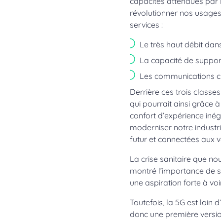
capacités attendues par l
révolutionner nos usages 
services :
Le très haut débit dans
La capacité de suppor
Les communications crit
Derrière ces trois classe
qui pourrait ainsi grâce
confort d’expérience inég
moderniser notre industrie
futur et connectées aux v
La crise sanitaire que n
montré l’importance de s
une aspiration forte à vo
Toutefois, la 5G est loin 
donc une première version