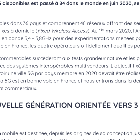
 disponibles est passé à 84 dans le monde en juin 2020, se
ibles dans 36 pays et comprennent 46 réseaux offrant des se
er
ixes à domicile (
Fixed Wireless Access
). Au 1
mars 2020, l’Ar
G en bande 3,4 – 3,8GHz pour des expérimentations menées p
 en France, les quatre opérateurs officiellement qualifiés po
-commerciales succèderont aux tests grandeur nature et les p
c des systèmes interopérables multi vendeurs. L’objectif fi
oir une ville 5G par pays membre en 2020 devrait être réalisé
. La 5G est en bonne voie en France et nous entrons dans la de
ts commerciaux.
UVELLE GÉNÉRATION ORIENTÉE VERS 3
 mobile est destinée, depuis les origines de sa conception jus