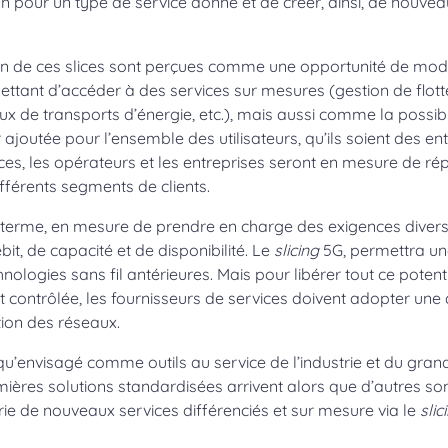
un pour un type de service donné et de créer, ainsi, de nouvea
ion de ces slices sont perçues comme une opportunité de moder
ettant d’accéder à des services sur mesures (gestion de flot
ux de transports d’énergie, etc.), mais aussi comme la possibi
ajoutée pour l’ensemble des utilisateurs, qu’ils soient des ent
ces, les opérateurs et les entreprises seront en mesure de r
fférents segments de clients.
 terme, en mesure de prendre en charge des exigences diver
it, de capacité et de disponibilité. Le
slicing
5G, permettra un
hnologies sans fil antérieures. Mais pour libérer tout ce potentie
contrôlée, les fournisseurs de services doivent adopter une
ion des réseaux.
qu’envisagé comme outils au service de l’industrie et du gran
ères solutions standardisées arrivent alors que d’autres son
rie de nouveaux services différenciés et sur mesure via le
slic