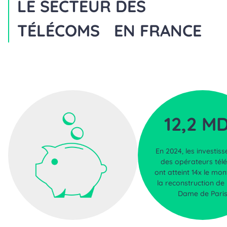
LE SECTEUR DES
TÉLÉCOMS EN FRANCE
12,2 M
En 2024, les investis
des opérateurs tél
ont atteint 14x le mo
la reconstruction de
Dame de Pari