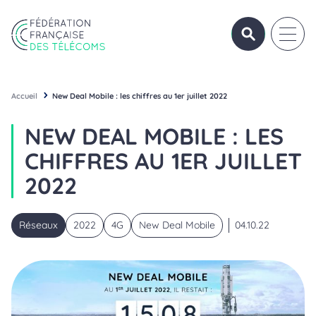
Aller au contenu
Panneau de gestion des cookies
OUVRIR/FERME
OUVRI
Fédération Française des Télécoms
Accueil
New Deal Mobile : les chiffres au 1er juillet 2022
NEW DEAL MOBILE : LES
CHIFFRES AU 1ER JUILLET
2022
Réseaux
2022
4G
New Deal Mobile
04.10.22