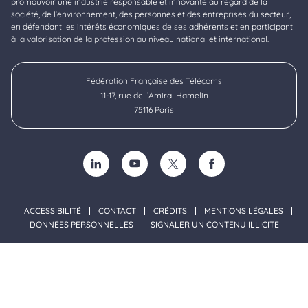
promouvoir une industrie responsable et innovante au regard de la
société, de l’environnement, des personnes et des entreprises du secteur,
en défendant les intérêts économiques de ses adhérents et en participant
à la valorisation de la profession au niveau national et international.
Fédération Française des Télécoms
11-17, rue de l’Amiral Hamelin
75116 Paris
SUIVEZ-NOUS SUR LINKEDIN (NOUVELLE FENÊTRE)
SUIVEZ-NOUS SUR YOUTUBE (NOUVELLE F
SUIVEZ-NOUS SUR TWITTER (NOU
SUIVEZ-NOUS SUR FACE
ACCESSIBILITÉ
CONTACT
CRÉDITS
MENTIONS LÉGALES
DONNÉES PERSONNELLES
SIGNALER UN CONTENU ILLICITE