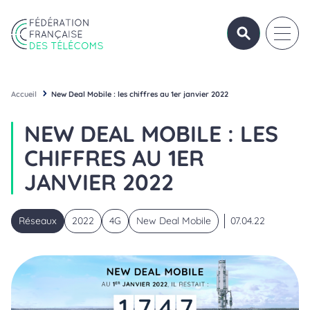
Aller au contenu
Panneau de gestion des cookies
OUVRIR/FERME
OUVRI
Fédération Française des Télécoms
Accueil
New Deal Mobile : les chiffres au 1er janvier 2022
NEW DEAL MOBILE : LES
CHIFFRES AU 1ER
JANVIER 2022
Réseaux
2022
4G
New Deal Mobile
07.04.22