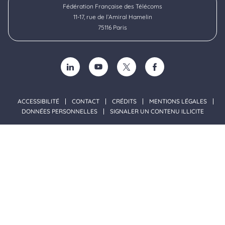
Fédération Française des Télécoms
11-17, rue de l’Amiral Hamelin
75116 Paris
SUIVEZ-NOUS SUR LINKEDIN (NOUVELLE FENÊTRE)
SUIVEZ-NOUS SUR YOUTUBE (NOUVELLE F
SUIVEZ-NOUS SUR TWITTER (NOU
SUIVEZ-NOUS SUR FACE
ACCESSIBILITÉ
CONTACT
CRÉDITS
MENTIONS LÉGALES
DONNÉES PERSONNELLES
SIGNALER UN CONTENU ILLICITE