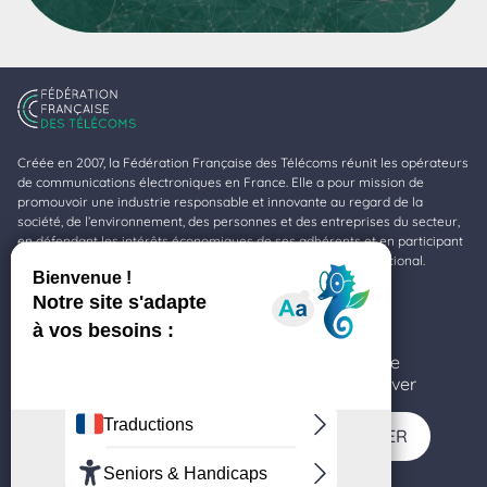
Créée en 2007, la Fédération Française des Télécoms réunit les opérateurs
de communications électroniques en France. Elle a pour mission de
promouvoir une industrie responsable et innovante au regard de la
société, de l’environnement, des personnes et des entreprises du secteur,
en défendant les intérêts économiques de ses adhérents et en participant
à la valorisation de la profession au niveau national et international.
Fédération Française des Télécoms
11-17, rue de l’Amiral Hamelin
Ce site utilise des cookies et vous donne le
75116 Paris
contrôle sur ceux que vous souhaitez activer
TOUT ACCEPTER
TOUT REFUSER
SUIVEZ-NOUS SUR LINKEDIN (NOUVELLE FENÊTRE)
SUIVEZ-NOUS SUR YOUTUBE (NOUVELLE F
SUIVEZ-NOUS SUR TWITTER (NOU
SUIVEZ-NOUS SUR FACE
PERSONNALISER