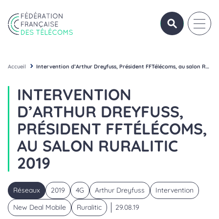
Aller au contenu
Panneau de gestion des cookies
OUVRIR/FERME
OUVRI
Fédération Française des Télécoms
Accueil
Intervention d’Arthur Dreyfuss, Président FFTélécoms, au salon RuraliTIC 2019
INTERVENTION
D’ARTHUR DREYFUSS,
PRÉSIDENT FFTÉLÉCOMS,
AU SALON RURALITIC
2019
Réseaux
2019
4G
Arthur Dreyfuss
Intervention
New Deal Mobile
Ruralitic
29.08.19