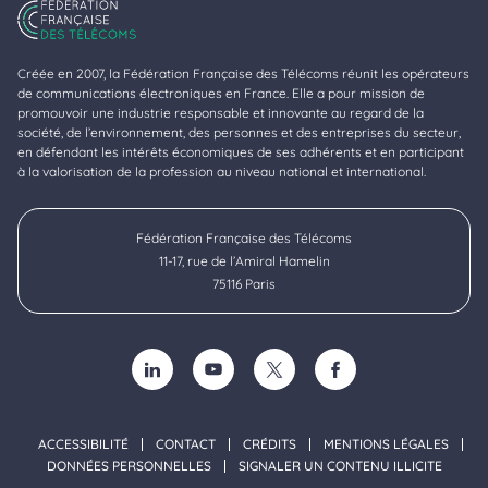
Créée en 2007, la Fédération Française des Télécoms réunit les opérateurs
de communications électroniques en France. Elle a pour mission de
promouvoir une industrie responsable et innovante au regard de la
société, de l’environnement, des personnes et des entreprises du secteur,
en défendant les intérêts économiques de ses adhérents et en participant
à la valorisation de la profession au niveau national et international.
Fédération Française des Télécoms
11-17, rue de l’Amiral Hamelin
75116 Paris
SUIVEZ-NOUS SUR LINKEDIN (NOUVELLE FENÊTRE)
SUIVEZ-NOUS SUR YOUTUBE (NOUVELLE F
SUIVEZ-NOUS SUR TWITTER (NOU
SUIVEZ-NOUS SUR FACE
ACCESSIBILITÉ
CONTACT
CRÉDITS
MENTIONS LÉGALES
DONNÉES PERSONNELLES
SIGNALER UN CONTENU ILLICITE