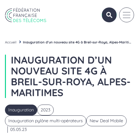
Aller au contenu
Panneau de gestion des cookies
OUVRIR/FERME
OUVRI
Fédération Française des Télécoms
Accueil
Inauguration d’un nouveau site 4G à Breil-sur-Roya, Alpes-Maritimes
INAUGURATION D’UN
NOUVEAU SITE 4G À
BREIL-SUR-ROYA, ALPES-
MARITIMES
Inauguration
2023
Inauguration pylône multi-opérateurs
New Deal Mobile
05.05.23