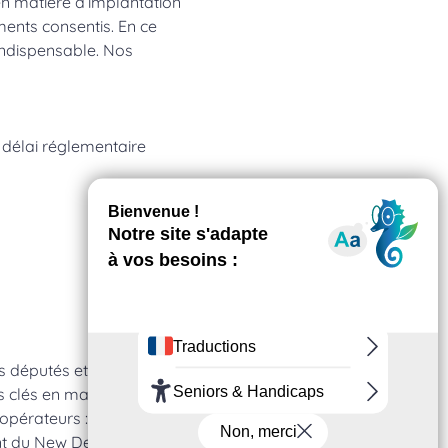
en matière d’implantation
ments consentis. En ce
 indispensable. Nos
le délai réglementaire
s députés et sénateurs
 clés en main aux élus,
opérateurs : réalisation
nt du New Deal Mobile,