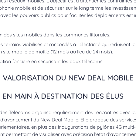
s réseaux mobiles. L’objectif est d’atténuer les contraintes 
phonie mobile et de sécuriser sur le long terme les investisse
avec les pouvoirs publics pour faciliter les déploiements est
on des sites mobiles dans les communes littorales.
s terrains viabilisés et raccordés à l’électricité qui réduisent 
 site mobile de moitié (12 mois au lieu de 24 mois).
lation foncière en sécurisant les baux télécoms.
E VALORISATION DU NEW DEAL MOBILE
 EN MAIN À DESTINATION DES ÉLUS
des Télécoms organise régulièrement des rencontres avec le
at d’avancement du New Deal Mobile. Elle propose des services
parlementaires, en plus des inaugurations de pylônes 4G multi-
t permettant de visualiser avec précision l’état d’avanceme