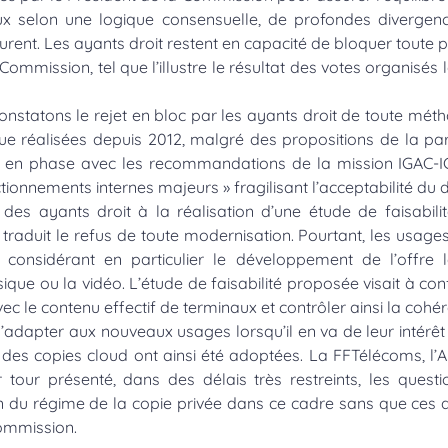
ux selon une logique consensuelle, de profondes divergen
rent. Les ayants droit restent en capacité de bloquer toute 
ommission, tel que l’illustre le résultat des votes organisés 
constatons le rejet en bloc par les ayants droit de toute m
ue réalisées depuis 2012, malgré des propositions de la par
et en phase avec les recommandations de la mission IGAC-IGF
onnements internes majeurs » fragilisant l’acceptabilité du di
 des ayants droit à la réalisation d’une étude de faisabilité
traduit le refus de toute modernisation. Pourtant, les usage
é, considérant en particulier le développement de l’offre
e ou la vidéo. L’étude de faisabilité proposée visait à conf
c le contenu effectif de terminaux et contrôler ainsi la coh
s’adapter aux nouveaux usages lorsqu’il en va de leur intérêt
t des copies cloud ont ainsi été adoptées. La FFTélécoms, l
 tour présenté, dans des délais très restreints, les quest
ion du régime de la copie privée dans ce cadre sans que ces d
Commission.