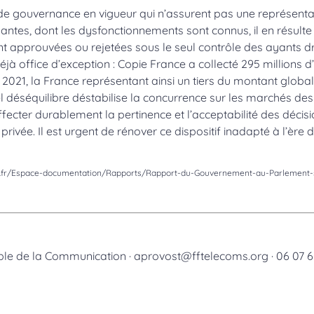
e gouvernance en vigueur qui n’assurent pas une représentat
nantes, dont les dysfonctionnements sont connus, il en résult
t approuvées ou rejetées sous le seul contrôle des ayants dr
éjà office d’exception : Copie France a collecté 295 millions
n 2021, la France représentant ainsi un tiers du montant globa
l déséquilibre déstabilise la concurrence sur les marchés des
fecter durablement la pertinence et l’acceptabilité des décisio
rivée. Il est urgent de rénover ce dispositif inadapté à l’ère
r/Espace-documentation/Rapports/Rapport-du-Gouvernement-au-Parlement-su
ble de la Communication · aprovost@fftelecoms.org · 06 07 65