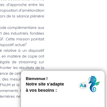
ces d’approche entre les
proposition d’amélioration
lors de la séance plénière
éthode complémentaire aux
t des industriels fondées
. Cette mission pointait
1
spositif actuel
.
 relative à un dispositif
s en matière de copie ont
 légale de streaming sur
ronter les résultats de la
érence de cette méthode.
 : des mesures ouvrant la
’AFNUM et le SECIMAVI ont
ionnements techniques et
ernières ne puissent être