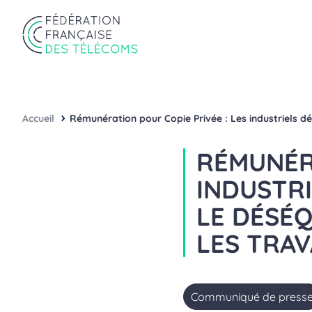
Aller au contenu
Panneau de gestion des cookies
Fédération Française des Télécoms
Accueil
Rémunération pour Copie Privée : Les industriels dé
RÉMUNÉRA
INDUSTRI
LE DÉSÉ
LES TRAV
Communiqué de press