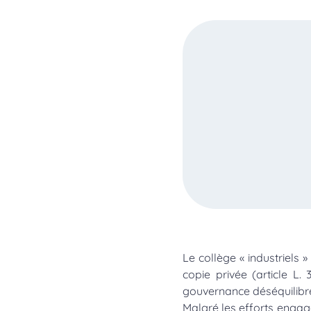
Le collège « industriel
copie privée (article L.
gouvernance déséquilibré
Malgré les efforts engag