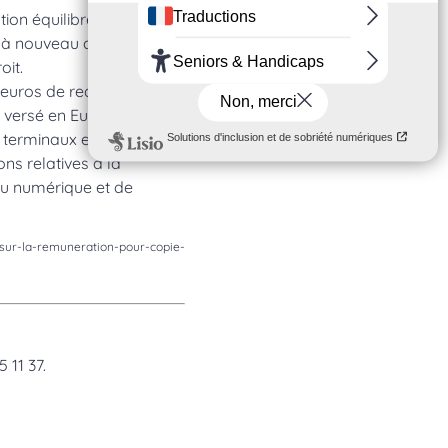
ion équilibrée et
e à nouveau que les
oit.
 d’euros de redevance au
l versé en Europe au titre
 terminaux entre Etats
ns relatives à la
 du numérique et de
r-la-remuneration-pour-copie-
 11 37.