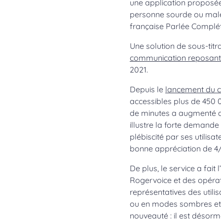
une application proposée
personne sourde ou male
française Parlée Complété
Une solution de sous-ti
communication reposant s
2021.
Depuis le
lancement du ce
accessibles plus de 450 0
de minutes a augmenté d
illustre la forte demand
plébiscité par ses utilisa
bonne appréciation de 4/5
De plus, le service a fait
Rogervoice et des opérat
représentatives des utilis
ou en modes sombres et h
nouveauté : il est désorm