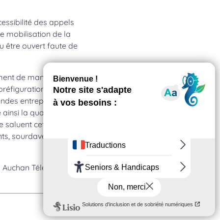
cessibilité des appels
e mobilisation de la
u être ouvert faute de
ment de manière continue
préfiguration visant à
andes entreprises,
ainsi la qualité du
e saluent cette avancée
nts, sourdaveugles et
: Auchan Télécom,