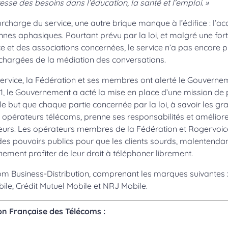
sse des besoins dans l’éducation, la santé et l’emploi. »
urcharge du service, une autre brique manque à l’édifice : l’ac
es aphasiques. Pourtant prévu par la loi, et malgré une fort
 et des associations concernées, le service n’a pas encore p
chargées de la médiation des conversations.
ervice, la Fédération et ses membres ont alerté le Gouverne
2021, le Gouvernement a acté la mise en place d’une mission de 
le but que chaque partie concernée par la loi, à savoir les gr
s opérateurs télécoms, prenne ses responsabilités et améliore 
ateurs. Les opérateurs membres de la Fédération et Rogervoic
es pouvoirs publics pour que les clients sourds, malentenda
ement profiter de leur droit à téléphoner librement.
m Business-Distribution, comprenant les marques suivantes 
ile, Crédit Mutuel Mobile et NRJ Mobile.
on Française des Télécoms :