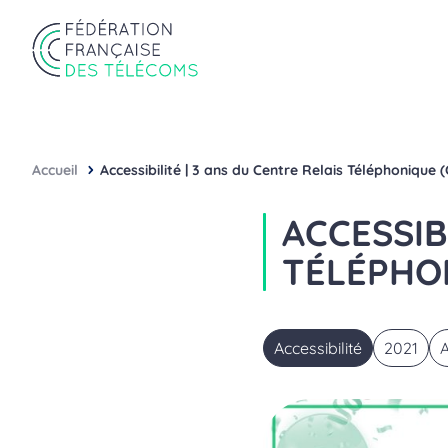
Aller au contenu
Panneau de gestion des cookies
Fédération Française des Télécoms
Accueil
Accessibilité | 3 ans du Centre Relais Téléphonique 
ACCESSIB
TÉLÉPHO
Accessibilité
2021
A