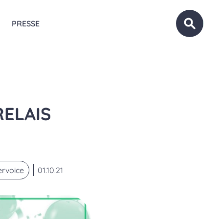
PRESSE
OUVRIR
RELAIS
rvoice
01.10.21