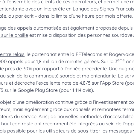
 à l’ensemble des clients de ces opérateurs, et permet une mi
ntendante avec un interprète en Langue des Signes Françai
e, ou par écrit – dans la limite d’une heure par mois offerte.
trage des appels automatisée est également proposée depuis
ur le braille
est mise à disposition des personnes sourdave
ntre relais
, le partenariat entre la FFTélécoms et Rogervoic
ème
00 appels pour 1,8 million de minutes gérées. Sur la 3
anné
e près de 30% par rapport à l’année précédente. Une augmen
e au sein de la communauté sourde et malentendante. Le servic
teurs et décroche l’excellente note de 4,8/5 sur l’App Store (pou
 sur le Google Play Store (pour 1 114 avis).
 l’objet d’une amélioration continue grâce à l’investissement c
eurs, mais également grâce aux conseils et remontées terrai
ateurs du service. Ainsi, de nouvelles méthodes d’accessibilit
aut contraste ont récemment été intégrées au sein de l’appl
ais possible pour les utilisateurs de sous-titrer les messages