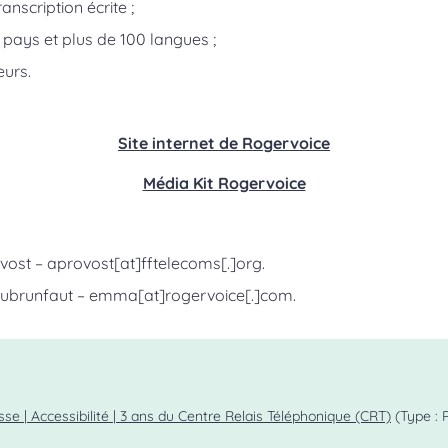
anscription écrite ;
pays et plus de 100 langues ;
eurs.
Site internet de Rogervoice
Média Kit Rogervoice
vost – aprovost[at]fftelecoms[.]org.
runfaut – emma[at]rogervoice[.]com.
 | Accessibilité | 3 ans du Centre Relais Téléphonique (CRT)
(Type : 