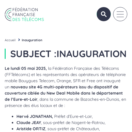
Aller au contenu
Panneau de gestion des cookies
OUVRIR/FERME
OUVRI
Fédération Française des Télécoms
Accueil
Inauguration
SUBJECT :
INAUGURATION
Le lundi 05 mai 2025,
la Fédération Française des Télécoms
(FFTélécoms) et les représentants des opérateurs de téléphonie
mobile Bouygues Telecom, Orange, SFR et Free ont inauguré
un
nouveau site 4G multi-opérateurs issu du dispositif de
couverture ciblée du New Deal Mobile dans le département
de l’Eure-et-Loir
, dans la commune de Bazoches-en-Dunois, en
présence des élus locaux et de :
Hervé JONATHAN,
Préfet d’Eure-et-Loir,
Claude JEAY
, sous-préfet de Nogent-le-Rotrou,
Aristide ORTIZ
, sous-préfet de Châteaudun,