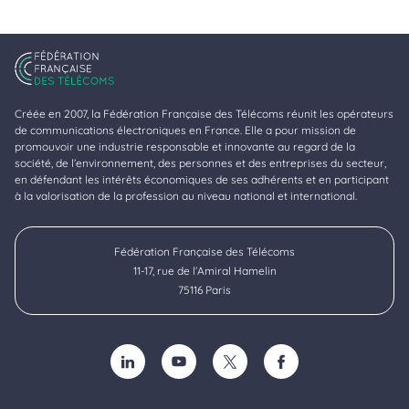
Créée en 2007, la Fédération Française des Télécoms réunit les opérateurs
de communications électroniques en France. Elle a pour mission de
promouvoir une industrie responsable et innovante au regard de la
société, de l’environnement, des personnes et des entreprises du secteur,
en défendant les intérêts économiques de ses adhérents et en participant
à la valorisation de la profession au niveau national et international.
Fédération Française des Télécoms
11-17, rue de l’Amiral Hamelin
75116 Paris
SUIVEZ-NOUS SUR LINKEDIN (NOUVELLE FENÊTRE)
SUIVEZ-NOUS SUR YOUTUBE (NOUVELLE F
SUIVEZ-NOUS SUR TWITTER (NOU
SUIVEZ-NOUS SUR FACE