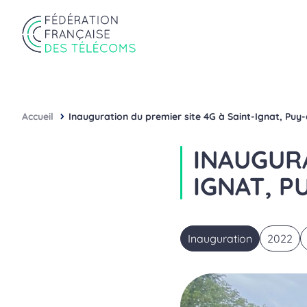
Aller au contenu
Panneau de gestion des cookies
Fédération Française des Télécoms
Accueil
Inauguration du premier site 4G à Saint-Ignat, Pu
INAUGURA
IGNAT, P
Inauguration
2022