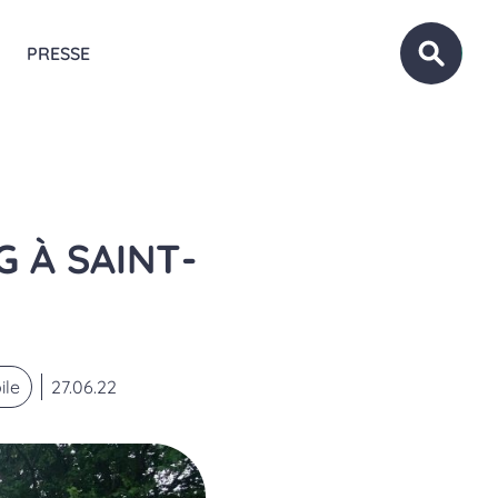
PRESSE
OUVRIR
 À SAINT-
ile
27.06.22