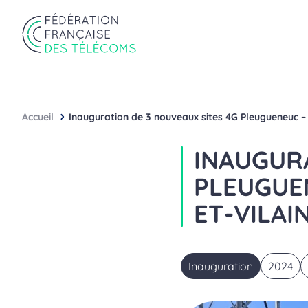
Aller au contenu
Panneau de gestion des cookies
Fédération Française des Télécoms
Accueil
Inauguration de 3 nouveaux sites 4G Pleugueneuc – Ar
INAUGURA
PLEUGUEN
ET-VILAI
Inauguration
2024