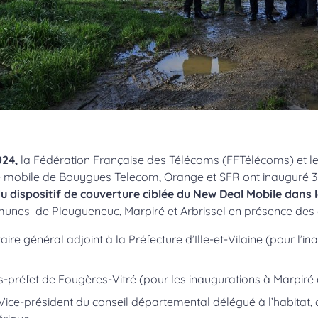
024,
la Fédération Française des Télécoms (FFTélécoms) et l
e mobile de Bouygues Telecom, Orange et SFR ont inauguré 
du dispositif de couverture ciblée du New Deal Mobile dan
nes de Pleugueneuc, Marpiré et Arbrissel en présence des é
taire général adjoint à la Préfecture d’Ille-et-Vilaine (pour l’i
s-préfet de Fougères-Vitré (pour les inaugurations à Marpiré e
Vice-président du conseil départemental délégué à l’habitat, 