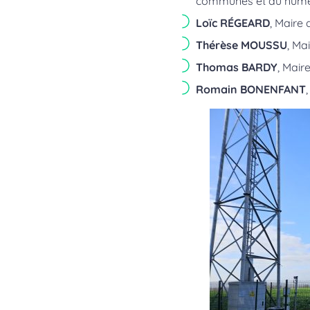
communes et au numé
Loïc RÉGEARD
, Maire
Thérèse MOUSSU
, Ma
Thomas BARDY
, Mair
Romain BONENFANT