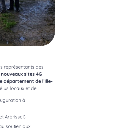
es représentants des
3
nouveaux sites 4G
s le département
de l’Ille-
lus locaux et de :
nauguration à
t Arbrissel)
au soutien aux