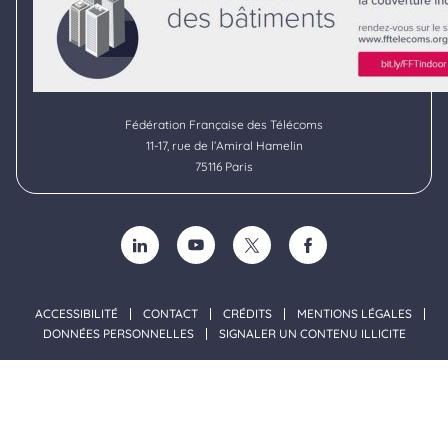
Fédération Française des Télécoms
11-17, rue de l’Amiral Hamelin
75116 Paris
SUIVEZ-NOUS SUR LINKEDIN (NOUVELLE FENÊTRE)
SUIVEZ-NOUS SUR YOUTUBE (NOUVELLE F
SUIVEZ-NOUS SUR TWITTER (NOU
SUIVEZ-NOUS SUR FACE
ACCESSIBILITÉ
CONTACT
CRÉDITS
MENTIONS LÉGALES
DONNÉES PERSONNELLES
SIGNALER UN CONTENU ILLICITE