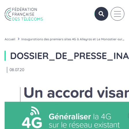
Aller au contenu
Panneau de gestion des cookies
OUVRIR/FERME
OUVRI
Fédération Française des Télécoms
Accueil
Inaugurations des premiers sites 4G à Alleyras et Le Monastier-sur-Gazeille, Haute-Loire
DOSSIER_DE_PRESSE_IN
08.07.20