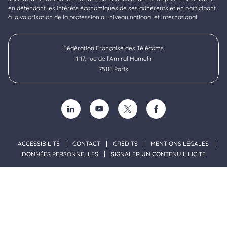
en défendant les intérêts économiques de ses adhérents et en participant
à la valorisation de la profession au niveau national et international.
Fédération Française des Télécoms
11-17, rue de l’Amiral Hamelin
75116 Paris
SUIVEZ-NOUS SUR LINKEDIN (NOUVELLE FENÊTRE)
SUIVEZ-NOUS SUR YOUTUBE (NOUVELLE F
SUIVEZ-NOUS SUR TWITTER (NOU
SUIVEZ-NOUS SUR FACE
ACCESSIBILITÉ
CONTACT
CRÉDITS
MENTIONS LÉGALES
DONNÉES PERSONNELLES
SIGNALER UN CONTENU ILLICITE