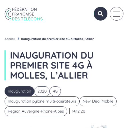
Aller au contenu
Panneau de gestion des cookies
OUVRIR/FERME
OUVRI
Fédération Française des Télécoms
Accueil
Inauguration du premier site 4G à Molles, l’Allier
INAUGURATION DU
PREMIER SITE 4G À
MOLLES, L’ALLIER
Inauguration
2020
4G
Inauguration pylône multi-opérateurs
New Deal Mobile
Région Auvergne-Rhône-Alpes
14.12.20