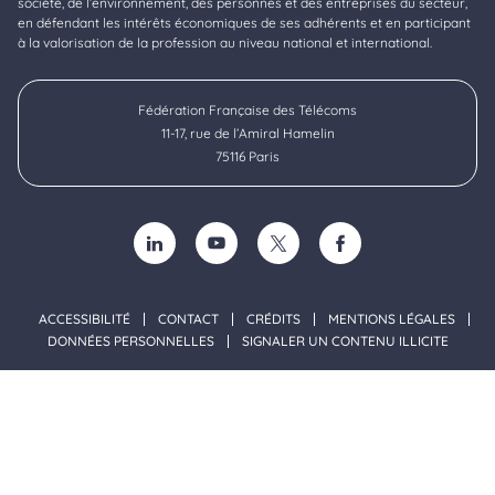
société, de l’environnement, des personnes et des entreprises du secteur,
en défendant les intérêts économiques de ses adhérents et en participant
à la valorisation de la profession au niveau national et international.
Fédération Française des Télécoms
11-17, rue de l’Amiral Hamelin
75116 Paris
SUIVEZ-NOUS SUR LINKEDIN (NOUVELLE FENÊTRE)
SUIVEZ-NOUS SUR YOUTUBE (NOUVELLE F
SUIVEZ-NOUS SUR TWITTER (NOU
SUIVEZ-NOUS SUR FACE
ACCESSIBILITÉ
CONTACT
CRÉDITS
MENTIONS LÉGALES
DONNÉES PERSONNELLES
SIGNALER UN CONTENU ILLICITE