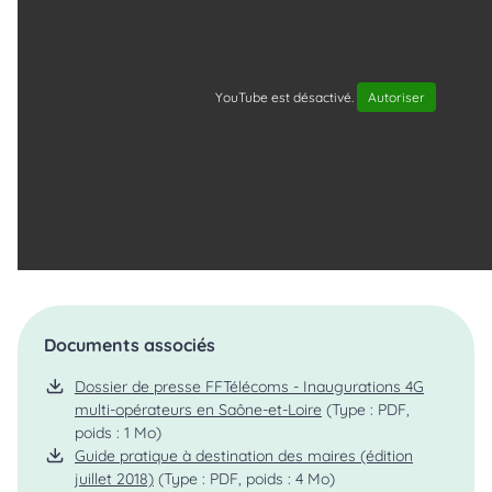
YouTube est désactivé.
Autoriser
Documents associés
Dossier de presse FFTélécoms - Inaugurations 4G
multi-opérateurs en Saône-et-Loire
(Type : PDF,
poids : 1 Mo)
Guide pratique à destination des maires (édition
juillet 2018)
(Type : PDF, poids : 4 Mo)