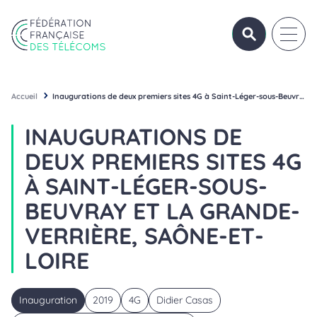
Aller au contenu
Panneau de gestion des cookies
OUVRIR/FERME
OUVRI
Fédération Française des Télécoms
Accueil
Inaugurations de deux premiers sites 4G à Saint-Léger-sous-Beuvray et La Grande-Verrière, Saône-et-Loire
INAUGURATIONS DE
DEUX PREMIERS SITES 4G
À SAINT-LÉGER-SOUS-
BEUVRAY ET LA GRANDE-
VERRIÈRE, SAÔNE-ET-
LOIRE
Inauguration
2019
4G
Didier Casas