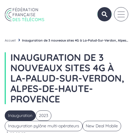
Aller au contenu
Panneau de gestion des cookies
OUVRIR/FERME
OUVRI
Fédération Française des Télécoms
Accueil
Inauguration de 3 nouveaux sites 4G à La-Palud-Sur-Verdon, Alpes-De-Haute-Provence
INAUGURATION DE 3
NOUVEAUX SITES 4G À
LA-PALUD-SUR-VERDON,
ALPES-DE-HAUTE-
PROVENCE
Inauguration
2023
Inauguration pylône multi-opérateurs
New Deal Mobile