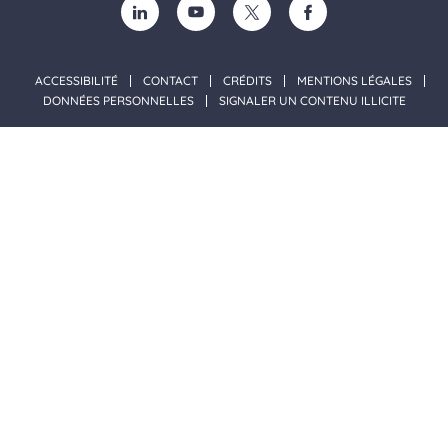
SUIVEZ-NOUS SUR LINKEDIN (NOUVELLE FENÊTRE)
SUIVEZ-NOUS SUR YOUTUBE (NOUVELLE F
SUIVEZ-NOUS SUR TWITTER (NOU
SUIVEZ-NOUS SUR FACE
ACCESSIBILITÉ
CONTACT
CRÉDITS
MENTIONS LÉGALES
DONNÉES PERSONNELLES
SIGNALER UN CONTENU ILLICITE