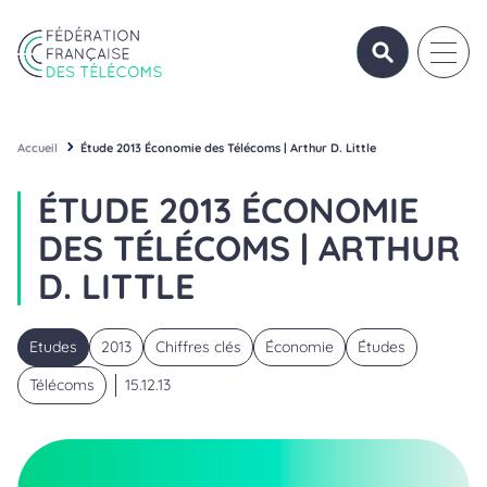
Aller au contenu
Panneau de gestion des cookies
OUVRIR/FERME
OUVRI
Fédération Française des Télécoms
Accueil
Étude 2013 Économie des Télécoms | Arthur D. Little
ÉTUDE 2013 ÉCONOMIE
DES TÉLÉCOMS | ARTHUR
D. LITTLE
Etudes
2013
Chiffres clés
Économie
Études
Télécoms
15.12.13