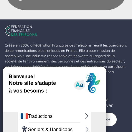
Créée en 2007, la Fédération Française des Télécoms réunit les opérateurs
de communications électroniques en France. Elle a pour mission de
promouvoir une industrie responsable et innovante au regard de la
société, de l’environnement, des personnes et des entreprises du secteur,
en défendant les intérêts économiques de ses adhérents et en participant
à la valorisation de la profession au niveau national et international.
Fédération Française des Télécoms
11-17, rue de l’Amiral Hamelin
Ce site utilise des cookies et vous donne le
75116 Paris
contrôle sur ceux que vous souhaitez activer
TOUT ACCEPTER
TOUT REFUSER
SUIVEZ-NOUS SUR LINKEDIN (NOUVELLE FENÊTRE)
SUIVEZ-NOUS SUR YOUTUBE (NOUVELLE F
SUIVEZ-NOUS SUR TWITTER (NOU
SUIVEZ-NOUS SUR FACE