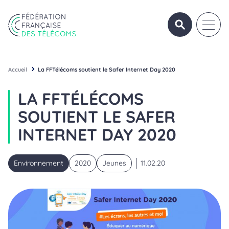
Aller au contenu
Panneau de gestion des cookies
OUVRIR/FERME
OUVRI
Fédération Française des Télécoms
Accueil
La FFTélécoms soutient le Safer Internet Day 2020
LA FFTÉLÉCOMS
SOUTIENT LE SAFER
INTERNET DAY 2020
Environnement
2020
Jeunes
11.02.20