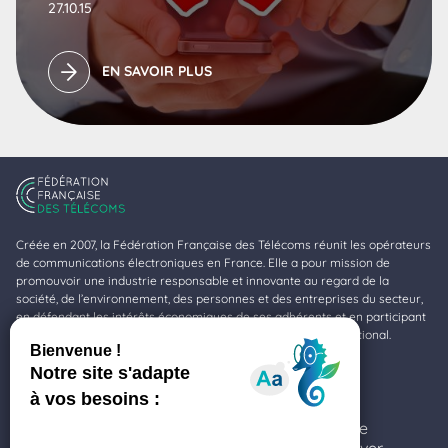
27.10.15
EN SAVOIR PLUS
Créée en 2007, la Fédération Française des Télécoms réunit les opérateurs
de communications électroniques en France. Elle a pour mission de
promouvoir une industrie responsable et innovante au regard de la
société, de l’environnement, des personnes et des entreprises du secteur,
en défendant les intérêts économiques de ses adhérents et en participant
à la valorisation de la profession au niveau national et international.
Fédération Française des Télécoms
11-17, rue de l’Amiral Hamelin
Ce site utilise des cookies et vous donne le
75116 Paris