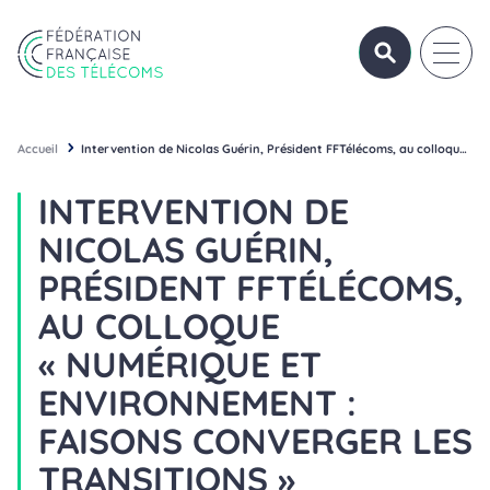
Aller au contenu
Panneau de gestion des cookies
OUVRIR/FERME
OUVRI
Fédération Française des Télécoms
Accueil
Intervention de Nicolas Guérin, Président FFTélécoms, au colloque « Numérique et environnement : faisons converger les transitions »
INTERVENTION DE
NICOLAS GUÉRIN,
PRÉSIDENT FFTÉLÉCOMS,
AU COLLOQUE
« NUMÉRIQUE ET
ENVIRONNEMENT :
FAISONS CONVERGER LES
TRANSITIONS »