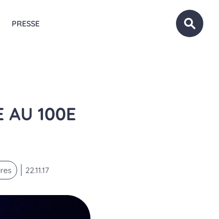
PRESSE
OUVRIR
 AU 100E
ires
22.11.17