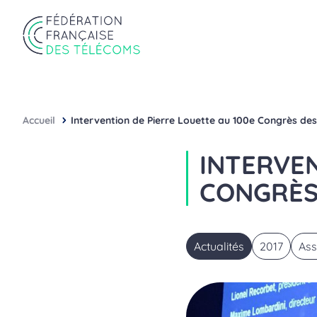
Aller au contenu
Panneau de gestion des cookies
Fédération Française des Télécoms
Accueil
Intervention de Pierre Louette au 100e Congrès de
INTERVEN
CONGRÈS
Actualités
2017
Ass