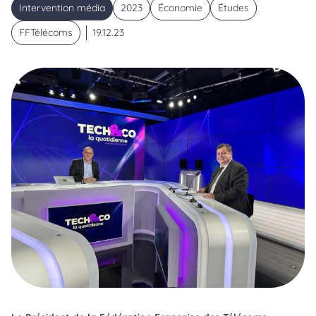
Intervention média
2023
Économie
Études
FFTélécoms
19.12.23