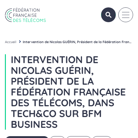
Aller au contenu
Panneau de gestion des cookies
OUVRIR/FERME
OUVRI
Fédération Française des Télécoms
Accueil
Intervention de Nicolas GUÉRIN, Président de la Fédération Française des Télécoms, dans Tech&Co sur BFM Business
INTERVENTION DE
NICOLAS GUÉRIN,
PRÉSIDENT DE LA
FÉDÉRATION FRANÇAISE
DES TÉLÉCOMS, DANS
TECH&CO SUR BFM
BUSINESS