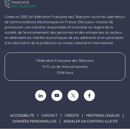
Créée en 2007, la Fédération Française des Télécoms réunit les opérateurs
de communications électroniques en France. Elle a pour mission de
promouvoir une industrie responsable et innovante au regard de la
société, de l’environnement, des personnes et des entreprises du secteur,
en défendant les intérêts économiques de ses adhérents et en participant
à la valorisation de la profession au niveau national et international.
Fédération Française des Télécoms
11-17, rue de l’Amiral Hamelin
75116 Paris
SUIVEZ-NOUS SUR LINKEDIN (NOUVELLE FENÊTRE)
SUIVEZ-NOUS SUR YOUTUBE (NOUVELLE F
SUIVEZ-NOUS SUR TWITTER (NOU
SUIVEZ-NOUS SUR FACE
ACCESSIBILITÉ
CONTACT
CRÉDITS
MENTIONS LÉGALES
DONNÉES PERSONNELLES
SIGNALER UN CONTENU ILLICITE