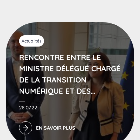
Actualités
RENCONTRE ENTRE LE
MINISTRE DÉLÉGUÉ CHARGÉ
DE LA TRANSITION
NUMÉRIQUE ET DES
TÉLÉCOMMUNICATIONS,
28.07.22
JEAN-NOËL BARROT ET
LIZA BELLULO, PRÉSIDENTE
EN SAVOIR PLUS
DE LA FFTÉLÉCOMS