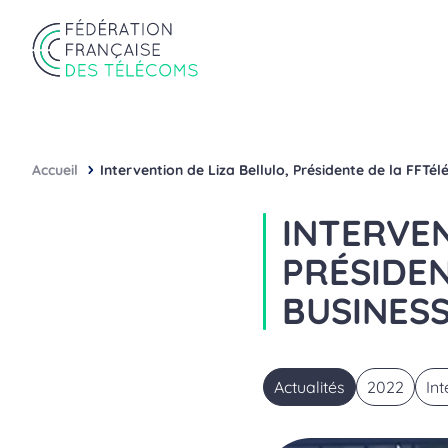
Aller au contenu
Panneau de gestion des cookies
Fédération Française des Télécoms
Accueil
Intervention de Liza Bellulo, Présidente de la FFTé
INTERVEN
PRÉSIDEN
BUSINES
Actualités
2022
In