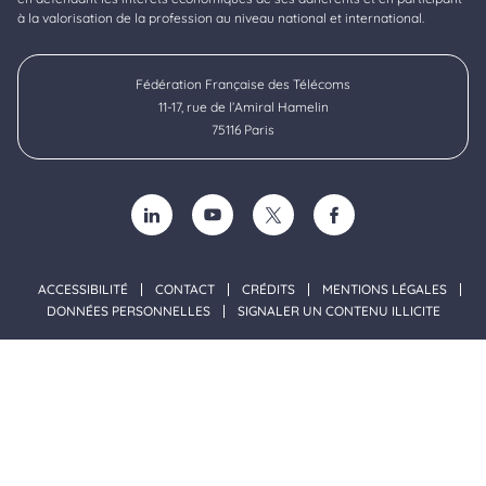
à la valorisation de la profession au niveau national et international.
Fédération Française des Télécoms
11-17, rue de l’Amiral Hamelin
75116 Paris
SUIVEZ-NOUS SUR LINKEDIN (NOUVELLE FENÊTRE)
SUIVEZ-NOUS SUR YOUTUBE (NOUVELLE F
SUIVEZ-NOUS SUR TWITTER (NOU
SUIVEZ-NOUS SUR FACE
ACCESSIBILITÉ
CONTACT
CRÉDITS
MENTIONS LÉGALES
DONNÉES PERSONNELLES
SIGNALER UN CONTENU ILLICITE