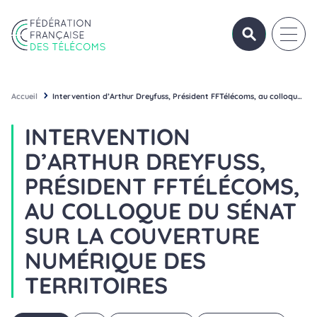
Aller au contenu
Panneau de gestion des cookies
OUVRIR/FERME
OUVRI
Fédération Française des Télécoms
Accueil
Intervention d’Arthur Dreyfuss, Président FFTélécoms, au colloque du Sénat sur la couverture numérique des territoires
INTERVENTION
D’ARTHUR DREYFUSS,
PRÉSIDENT FFTÉLÉCOMS,
AU COLLOQUE DU SÉNAT
SUR LA COUVERTURE
NUMÉRIQUE DES
TERRITOIRES