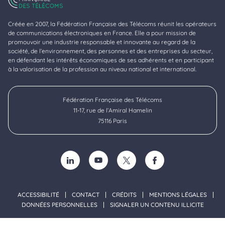
Créée en 2007, la Fédération Française des Télécoms réunit les opérateurs
de communications électroniques en France. Elle a pour mission de
promouvoir une industrie responsable et innovante au regard de la
société, de l’environnement, des personnes et des entreprises du secteur,
en défendant les intérêts économiques de ses adhérents et en participant
à la valorisation de la profession au niveau national et international.
Fédération Française des Télécoms
11-17, rue de l’Amiral Hamelin
75116 Paris
SUIVEZ-NOUS SUR LINKEDIN (NOUVELLE FENÊTRE)
SUIVEZ-NOUS SUR YOUTUBE (NOUVELLE F
SUIVEZ-NOUS SUR TWITTER (NOU
SUIVEZ-NOUS SUR FACE
ACCESSIBILITÉ
CONTACT
CRÉDITS
MENTIONS LÉGALES
DONNÉES PERSONNELLES
SIGNALER UN CONTENU ILLICITE