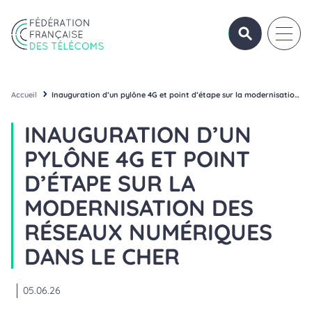
Aller au contenu
Panneau de gestion des cookies
OUVRIR/FERME
OUVRI
Fédération Française des Télécoms
Accueil
Inauguration d’un pylône 4G et point d’étape sur la modernisation des réseaux numériques dans le Cher
INAUGURATION D’UN
PYLÔNE 4G ET POINT
D’ÉTAPE SUR LA
MODERNISATION DES
RÉSEAUX NUMÉRIQUES
DANS LE CHER
05.06.26