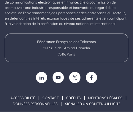
de communications électroniques en France. Elle a pour mission de
promouvoir une industrie responsable et innovante au regard de la
société, de l’environnement, des personnes et des entreprises du secteur,
en défendant les intérêts économiques de ses adhérents et en participant
à la valorisation de la profession au niveau national et international.
Fédération Française des Télécoms
11-17, rue de l’Amiral Hamelin
75116 Paris
SUIVEZ-NOUS SUR LINKEDIN (NOUVELLE FENÊTRE)
SUIVEZ-NOUS SUR YOUTUBE (NOUVELLE F
SUIVEZ-NOUS SUR TWITTER (NOU
SUIVEZ-NOUS SUR FACE
ACCESSIBILITÉ
CONTACT
CRÉDITS
MENTIONS LÉGALES
DONNÉES PERSONNELLES
SIGNALER UN CONTENU ILLICITE