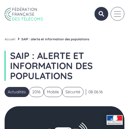
Aller au contenu
Panneau de gestion des cookies
OUVRIR/FERME
OUVRI
Fédération Française des Télécoms
Accueil
SAIP : alerte et information des populations
SAIP : ALERTE ET
INFORMATION DES
POPULATIONS
Actualités
2016
Mobile
Sécurité
08.06.16